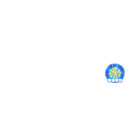
况不佳，但他始终保持着顽强斗志，希望能够为球队
贡献力量。然而，最终结果却是令人失望，这也让他
的内心充满了愧疚。
这段经历不仅锻炼了小波特的意志力，也让他更加明
白健康对于运动员的重要性。在接受采访时，他表示
希望未来能够更好地管理自己的身体，以避免再次因
伤病而影响比赛表现。
3、球队战略考量
从俱乐部角度来看，小波特被交易亦是基于球队整体
战略布局考虑。掘金队作为一支争冠球队，需要高效
且稳定的球员来提升整体竞争力。在雷霆系列赛中，
小波特的不佳表现显然令管理层感到担忧，他们必须
寻找新的解决方案以增强阵容深度。