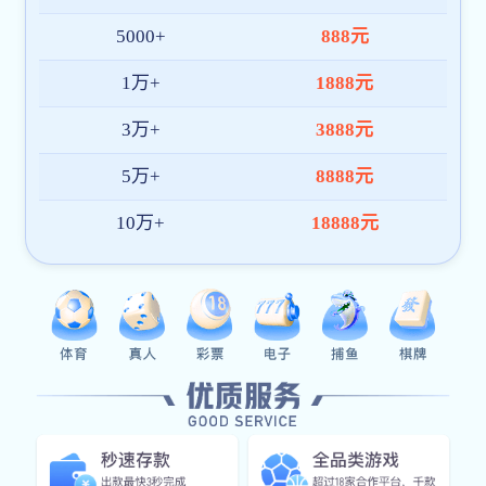
表现分析、伤病影响、球队战略考量以及未来展望，
以期全面理解这一事件背后的深层次因素。
1、表现分析与自我批评
小波特在本赛季初期表现出色，但在与雷霆系列赛
中，他却遭遇了严峻考验。在这轮系列赛中，小波特
的数据明显下滑，这让他感到非常失望。他表示，作
为一名职业球员，必须对自己的表现负责，而这次失
利让他意识到了自身的一些不足之处。
此外，小波特还提到，在面对强大的雷霆队时，他未
能发挥出应有的水平，尤其是在关键时刻的决策和执
行上存在问题。他认为，这样的不佳表现直接影响了
球队在季后赛中的前景，也为自己之后被掘金交易埋
下伏笔。