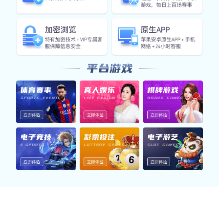
尽管如此，小波特并没有因此放弃，他依然努力调整
状态，希望能够通过不断训练来弥补之前的失误。他
强调，自我反省是成长的重要一环，而这样的经历将
促使他在未来变得更加成熟和稳定。
2、伤病影响与坚韧精神
除了技术层面的原因，小波特谈到自己在整个季后赛
期间饱受伤病困扰。在与雷霆队交锋前，他就受到了
一定程度上的伤病影响，但为了帮助球队赢得胜利，
他选择坚持带伤作战。这样的决策虽然展现了他的拼
搏精神，却也导致了他的竞技状态大打折扣。
小波特回忆道，在比赛期间，每一次跳投和突破都伴
随着疼痛，这让他的发挥受到很大限制。尽管身体状